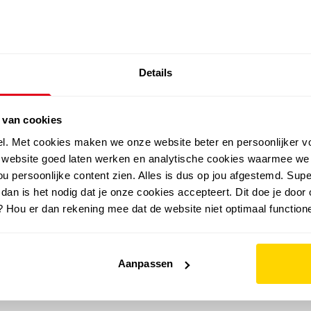
SALE: LAATSTE KANS!
Details
outdoor
zomer
merken
folder
sale
 van cookies
el. Met cookies maken we onze website beter en persoonlijker v
e website goed laten werken en analytische cookies waarmee we
u persoonlijke content zien. Alles is dus op jou afgestemd. Supe
 dan is het nodig dat je onze cookies accepteert. Dit doe je door 
? Hou er dan rekening mee dat de website niet optimaal functione
Aanpassen