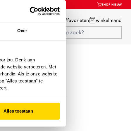
SHOP NIEUW
mijn account
favorieten
winkelmand
Over
oor jou. Denk aan
 de website verbeteren. Met
rhandig. Als je onze website
op "Alles toestaan" te
ert.
Alles toestaan