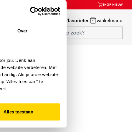
SHOP NIEUW
mijn account
favorieten
winkelmand
Over
oor jou. Denk aan
 de website verbeteren. Met
rhandig. Als je onze website
op "Alles toestaan" te
ert.
Alles toestaan