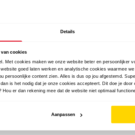
SALE: LAATSTE KANS!
Details
outdoor
zomer
merken
folder
sale
 van cookies
el. Met cookies maken we onze website beter en persoonlijker v
e website goed laten werken en analytische cookies waarmee we
u persoonlijke content zien. Alles is dus op jou afgestemd. Supe
 dan is het nodig dat je onze cookies accepteert. Dit doe je door 
? Hou er dan rekening mee dat de website niet optimaal functione
Aanpassen