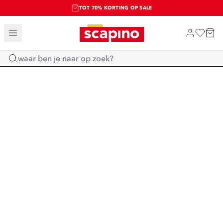
TOT 70% KORTING OP SALE
SALE: LAATSTE KANS!
SHOP NIEUW
Home