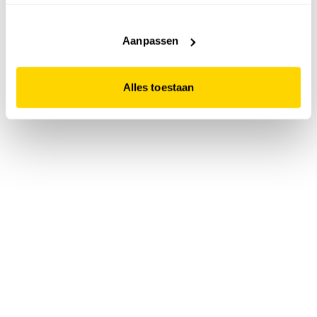
accepteert. Dit doe je door op "Alles toestaan" te klikken.
Liever geen cookies? Hou er dan rekening mee dat de
website niet optimaal functioneert.
Aanpassen
Alles toestaan