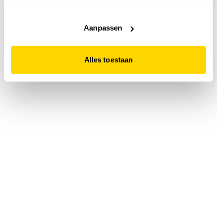
accepteert. Dit doe je door op "Alles toestaan" te klikken.
Liever geen cookies? Hou er dan rekening mee dat de
website niet optimaal functioneert.
Aanpassen
Alles toestaan