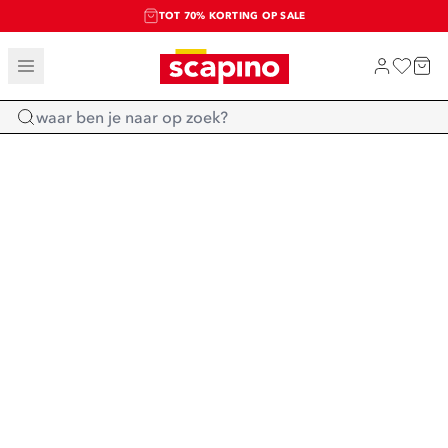
TOT 70% KORTING OP SALE
SALE: LAATSTE KANS!
SHOP NIEUW
Home