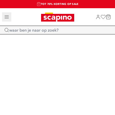
TOT 70% KORTING OP SALE
SALE: LAATSTE KANS!
SHOP NIEUW
Home