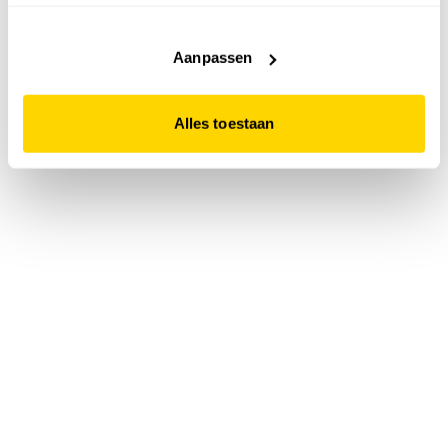
accepteert. Dit doe je door op "Alles toestaan" te klikken.
Liever geen cookies? Hou er dan rekening mee dat de
website niet optimaal functioneert.
Aanpassen
Alles toestaan