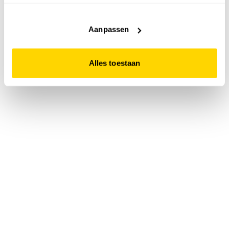
accepteert. Dit doe je door op "Alles toestaan" te klikken.
Liever geen cookies? Hou er dan rekening mee dat de
website niet optimaal functioneert.
Aanpassen
Alles toestaan