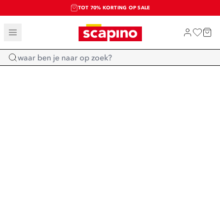
TOT 70% KORTING OP SALE
SALE: LAATSTE KANS!
SHOP NIEUW
Home