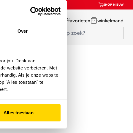
SHOP NIEUW
mijn account
favorieten
winkelmand
Over
oor jou. Denk aan
 de website verbeteren. Met
rhandig. Als je onze website
op "Alles toestaan" te
ert.
Alles toestaan