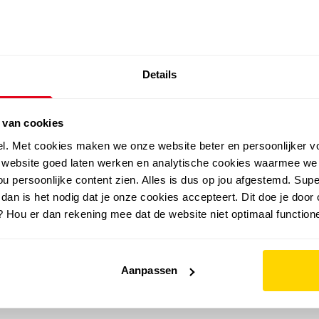
SALE: LAATSTE KANS!
Details
outdoor
zomer
merken
folder
sale
 van cookies
el. Met cookies maken we onze website beter en persoonlijker v
e website goed laten werken en analytische cookies waarmee we
u persoonlijke content zien. Alles is dus op jou afgestemd. Supe
 dan is het nodig dat je onze cookies accepteert. Dit doe je door 
? Hou er dan rekening mee dat de website niet optimaal functione
Aanpassen