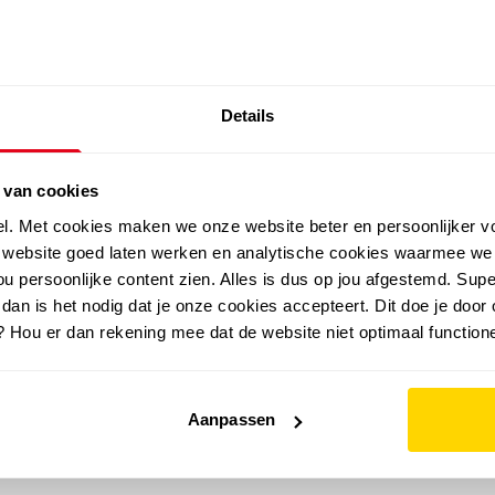
SALE: LAATSTE KANS!
Details
outdoor
zomer
merken
folder
sale
 van cookies
el. Met cookies maken we onze website beter en persoonlijker v
e website goed laten werken en analytische cookies waarmee we
u persoonlijke content zien. Alles is dus op jou afgestemd. Supe
 dan is het nodig dat je onze cookies accepteert. Dit doe je door 
? Hou er dan rekening mee dat de website niet optimaal functione
Aanpassen