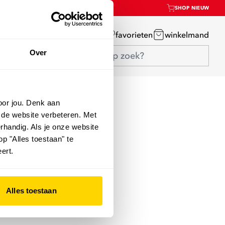
SHOP NIEUW
mijn account
favorieten
winkelmand
Over
oor jou. Denk aan
 de website verbeteren. Met
rhandig. Als je onze website
op "Alles toestaan" te
ert.
Alles toestaan