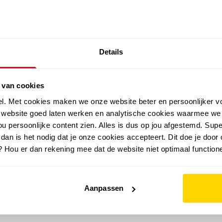
SALE: LAATSTE KANS!
Details
outdoor
zomer
merken
folder
sale
 van cookies
el. Met cookies maken we onze website beter en persoonlijker v
e website goed laten werken en analytische cookies waarmee we
u persoonlijke content zien. Alles is dus op jou afgestemd. Supe
 dan is het nodig dat je onze cookies accepteert. Dit doe je door 
? Hou er dan rekening mee dat de website niet optimaal functione
Aanpassen