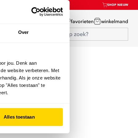
SHOP NIEUW
mijn account
favorieten
winkelmand
Over
oor jou. Denk aan
 de website verbeteren. Met
rhandig. Als je onze website
op "Alles toestaan" te
ert.
Alles toestaan