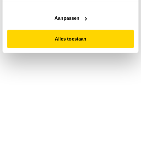
accepteert. Dit doe je door op "Alles toestaan" te klikken.
Liever geen cookies? Hou er dan rekening mee dat de
website niet optimaal functioneert.
Aanpassen
Alles toestaan