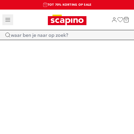
TOT 70% KORTING OP SALE
SALE: LAATSTE KANS!
SHOP NIEUW
Home