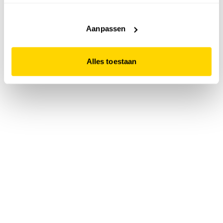
accepteert. Dit doe je door op "Alles toestaan" te klikken.
Liever geen cookies? Hou er dan rekening mee dat de
website niet optimaal functioneert.
Aanpassen
Alles toestaan