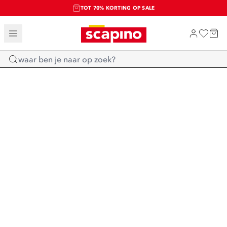
TOT 70% KORTING OP SALE
SALE: LAATSTE KANS!
SHOP NIEUW
Home