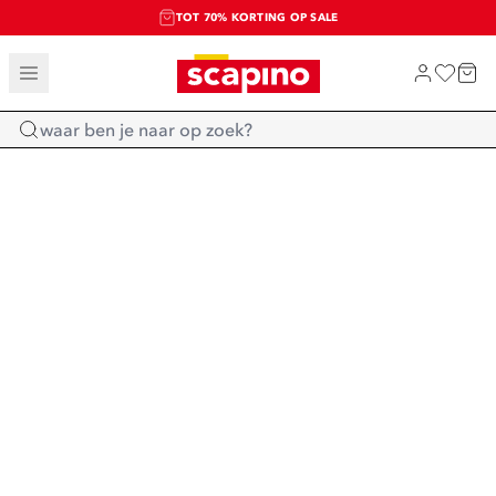
TOT 70% KORTING OP SALE
SALE: LAATSTE KANS!
SHOP NIEUW
Home