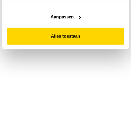
accepteert. Dit doe je door op "Alles toestaan" te klikken.
Liever geen cookies? Hou er dan rekening mee dat de
website niet optimaal functioneert.
Aanpassen
Alles toestaan