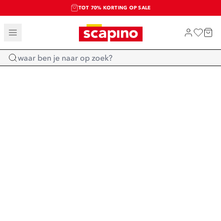
TOT 70% KORTING OP SALE
SALE: LAATSTE KANS!
SHOP NIEUW
Home