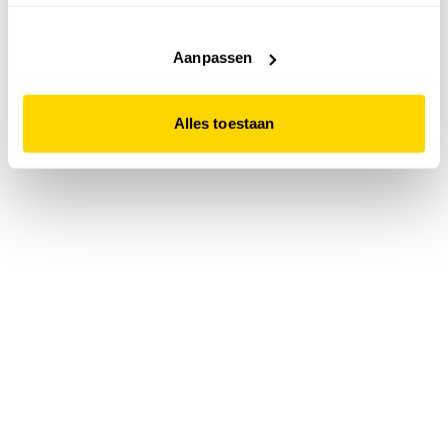
accepteert. Dit doe je door op "Alles toestaan" te klikken.
Liever geen cookies? Hou er dan rekening mee dat de
website niet optimaal functioneert.
Aanpassen
Alles toestaan