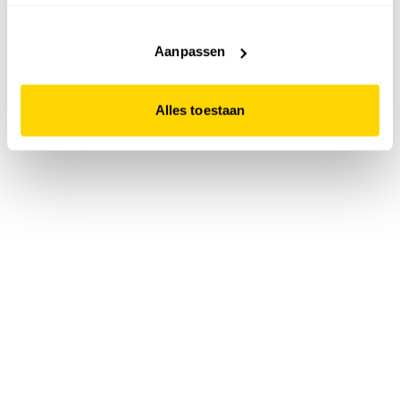
accepteert. Dit doe je door op "Alles toestaan" te klikken.
Liever geen cookies? Hou er dan rekening mee dat de
website niet optimaal functioneert.
Aanpassen
Alles toestaan