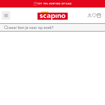
TOT 70% KORTING OP SALE
SALE: LAATSTE KANS!
SHOP NIEUW
Home