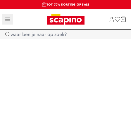
TOT 70% KORTING OP SALE
SALE: LAATSTE KANS!
SHOP NIEUW
Home