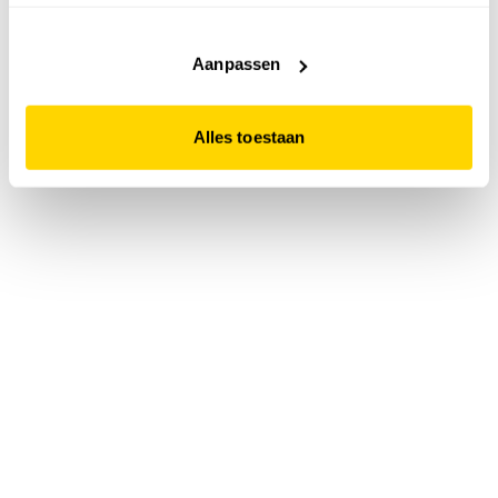
accepteert. Dit doe je door op "Alles toestaan" te klikken.
Liever geen cookies? Hou er dan rekening mee dat de
website niet optimaal functioneert.
Aanpassen
Alles toestaan