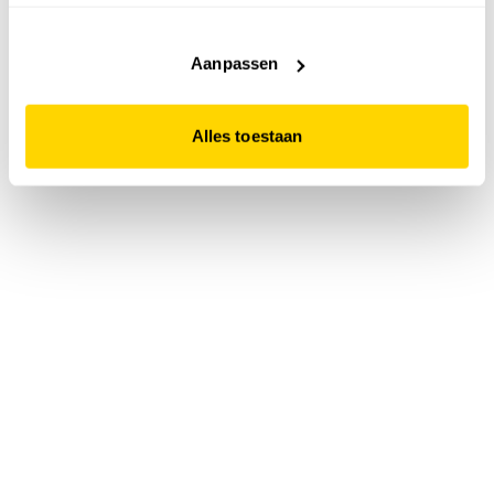
accepteert. Dit doe je door op "Alles toestaan" te klikken.
Liever geen cookies? Hou er dan rekening mee dat de
website niet optimaal functioneert.
Aanpassen
Alles toestaan