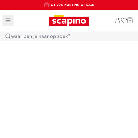
TOT 70% KORTING OP SALE
SALE: LAATSTE KANS!
SHOP NIEUW
Home