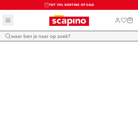
TOT 70% KORTING OP SALE
SALE: LAATSTE KANS!
SHOP NIEUW
Home