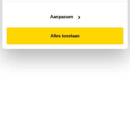
accepteert. Dit doe je door op "Alles toestaan" te klikken.
Liever geen cookies? Hou er dan rekening mee dat de
website niet optimaal functioneert.
Aanpassen
Alles toestaan