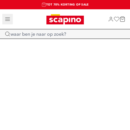
TOT 70% KORTING OP SALE
SALE: LAATSTE KANS!
SHOP NIEUW
Home