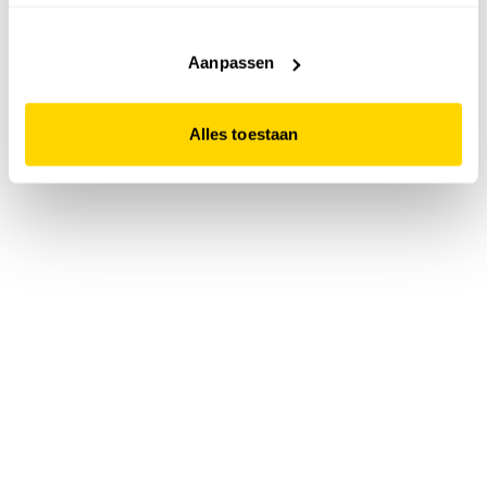
accepteert. Dit doe je door op "Alles toestaan" te klikken.
Liever geen cookies? Hou er dan rekening mee dat de
website niet optimaal functioneert.
Aanpassen
Alles toestaan