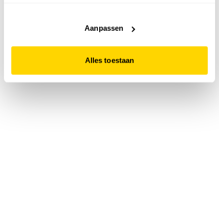
accepteert. Dit doe je door op "Alles toestaan" te klikken.
Liever geen cookies? Hou er dan rekening mee dat de
website niet optimaal functioneert.
Aanpassen
Alles toestaan