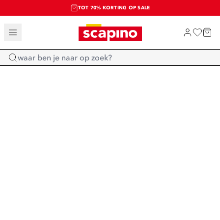
TOT 70% KORTING OP SALE
SALE: LAATSTE KANS!
SHOP NIEUW
Home