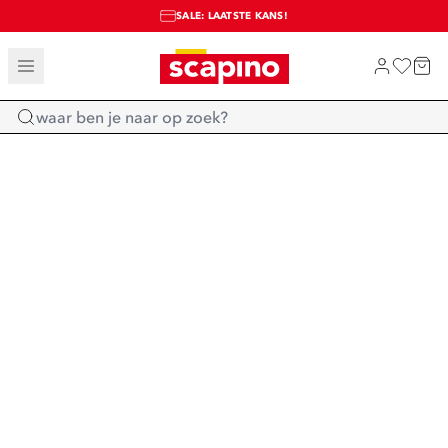
SALE: LAATSTE KANS!
TOT 70% KORTING OP SALE
SHOP NIEUW
Home