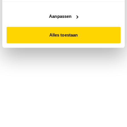
accepteert. Dit doe je door op "Alles toestaan" te klikken.
Liever geen cookies? Hou er dan rekening mee dat de
website niet optimaal functioneert.
Aanpassen
Alles toestaan