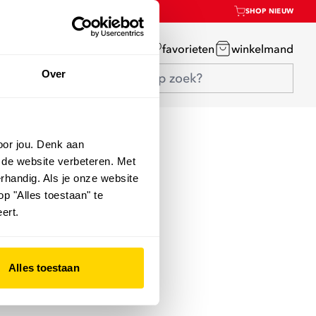
SHOP NIEUW
mijn account
favorieten
winkelmand
Over
oor jou. Denk aan
 de website verbeteren. Met
rhandig. Als je onze website
op "Alles toestaan" te
ert.
Alles toestaan