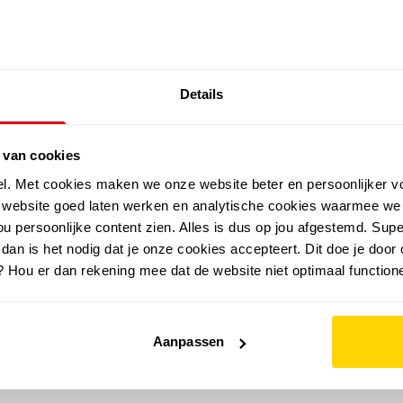
SALE: LAATSTE KANS!
Details
outdoor
zomer
merken
folder
sale
 van cookies
el. Met cookies maken we onze website beter en persoonlijker v
e website goed laten werken en analytische cookies waarmee we
u persoonlijke content zien. Alles is dus op jou afgestemd. Supe
 dan is het nodig dat je onze cookies accepteert. Dit doe je door 
? Hou er dan rekening mee dat de website niet optimaal functione
Aanpassen