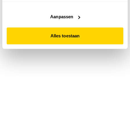
accepteert. Dit doe je door op "Alles toestaan" te klikken.
Liever geen cookies? Hou er dan rekening mee dat de
website niet optimaal functioneert.
Aanpassen
Alles toestaan