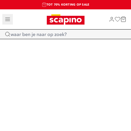
TOT 70% KORTING OP SALE
SALE: LAATSTE KANS!
SHOP NIEUW
Home