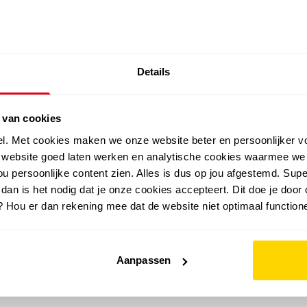
SALE: LAATSTE KANS!
Details
outdoor
zomer
merken
folder
sale
 van cookies
el. Met cookies maken we onze website beter en persoonlijker v
e website goed laten werken en analytische cookies waarmee we
u persoonlijke content zien. Alles is dus op jou afgestemd. Supe
 dan is het nodig dat je onze cookies accepteert. Dit doe je door 
? Hou er dan rekening mee dat de website niet optimaal functione
Aanpassen