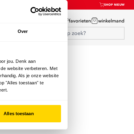
SHOP NIEUW
mijn account
favorieten
winkelmand
Over
oor jou. Denk aan
 de website verbeteren. Met
rhandig. Als je onze website
op "Alles toestaan" te
ert.
Alles toestaan