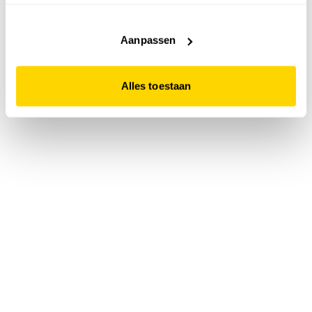
accepteert. Dit doe je door op "Alles toestaan" te klikken.
Liever geen cookies? Hou er dan rekening mee dat de
website niet optimaal functioneert.
Aanpassen
Alles toestaan