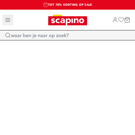
TOT 70% KORTING OP SALE
SALE: LAATSTE KANS!
SHOP NIEUW
Home