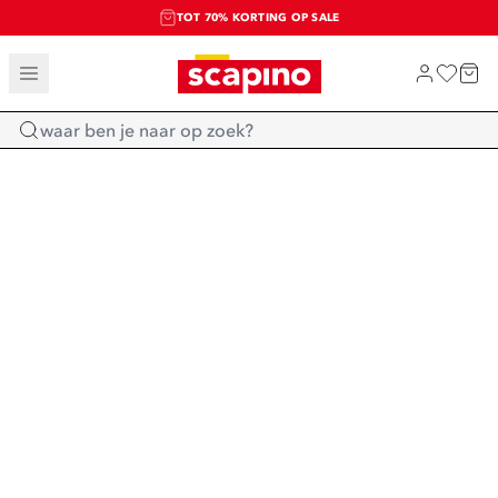
TOT 70% KORTING OP SALE
SALE: LAATSTE KANS!
SHOP NIEUW
Home