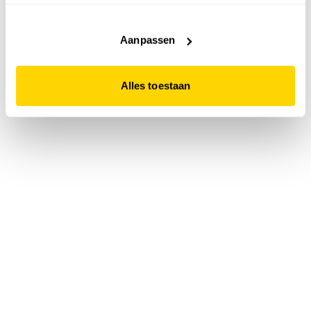
accepteert. Dit doe je door op "Alles toestaan" te klikken.
Liever geen cookies? Hou er dan rekening mee dat de
website niet optimaal functioneert.
Aanpassen
Alles toestaan