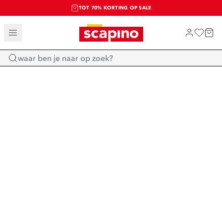
TOT 70% KORTING OP SALE
SALE: LAATSTE KANS!
SHOP NIEUW
Home