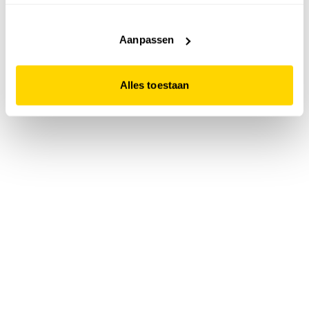
accepteert. Dit doe je door op "Alles toestaan" te klikken.
Liever geen cookies? Hou er dan rekening mee dat de
website niet optimaal functioneert.
Aanpassen
Alles toestaan