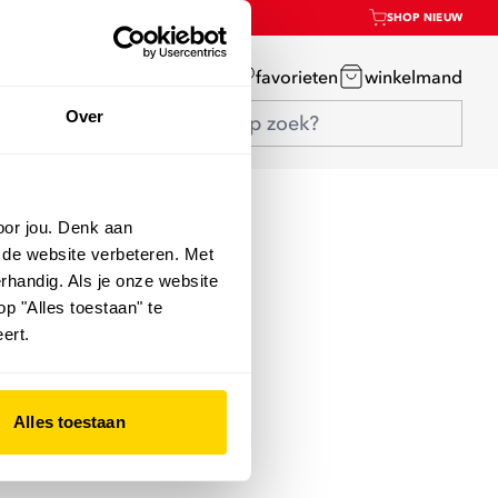
SHOP NIEUW
mijn account
favorieten
winkelmand
Over
oor jou. Denk aan
 de website verbeteren. Met
rhandig. Als je onze website
op "Alles toestaan" te
ert.
Alles toestaan