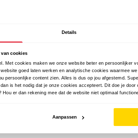
SALE: LAATSTE KANS!
Details
outdoor
zomer
merken
folder
sale
 van cookies
el. Met cookies maken we onze website beter en persoonlijker v
e website goed laten werken en analytische cookies waarmee we
u persoonlijke content zien. Alles is dus op jou afgestemd. Supe
 dan is het nodig dat je onze cookies accepteert. Dit doe je door 
? Hou er dan rekening mee dat de website niet optimaal functione
Aanpassen