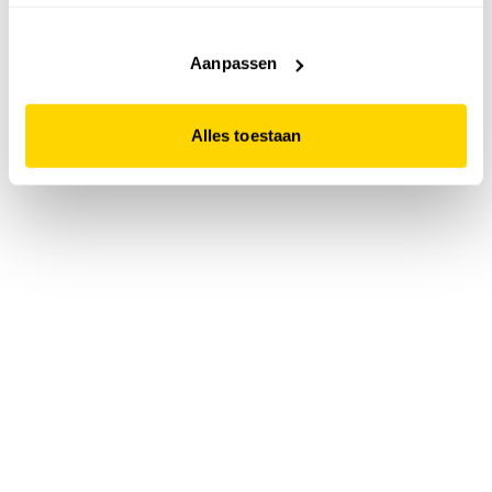
accepteert. Dit doe je door op "Alles toestaan" te klikken.
Liever geen cookies? Hou er dan rekening mee dat de
website niet optimaal functioneert.
Aanpassen
Alles toestaan