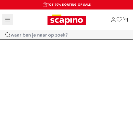
TOT 70% KORTING OP SALE
SALE: LAATSTE KANS!
SHOP NIEUW
Home