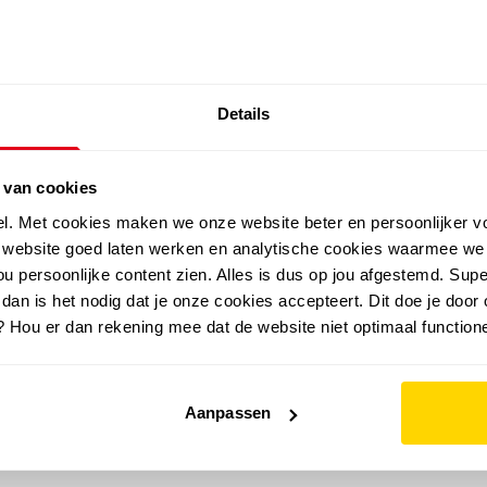
SALE: LAATSTE KANS!
Details
outdoor
zomer
merken
folder
sale
 van cookies
el. Met cookies maken we onze website beter en persoonlijker v
e website goed laten werken en analytische cookies waarmee we
u persoonlijke content zien. Alles is dus op jou afgestemd. Supe
 dan is het nodig dat je onze cookies accepteert. Dit doe je door 
? Hou er dan rekening mee dat de website niet optimaal functione
Aanpassen