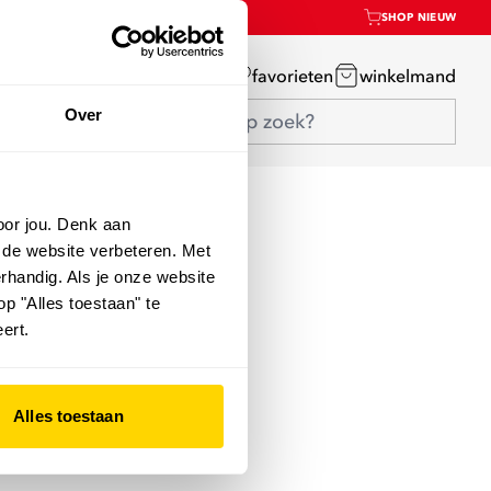
SHOP NIEUW
mijn account
favorieten
winkelmand
Over
oor jou. Denk aan
 de website verbeteren. Met
rhandig. Als je onze website
op "Alles toestaan" te
ert.
Alles toestaan