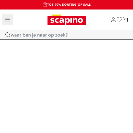
TOT 70% KORTING OP SALE
SALE: LAATSTE KANS!
SHOP NIEUW
Home