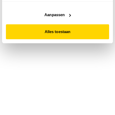
accepteert. Dit doe je door op "Alles toestaan" te klikken.
Liever geen cookies? Hou er dan rekening mee dat de
website niet optimaal functioneert.
Aanpassen
Alles toestaan