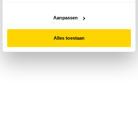
accepteert. Dit doe je door op "Alles toestaan" te klikken.
Liever geen cookies? Hou er dan rekening mee dat de
website niet optimaal functioneert.
Aanpassen
Alles toestaan