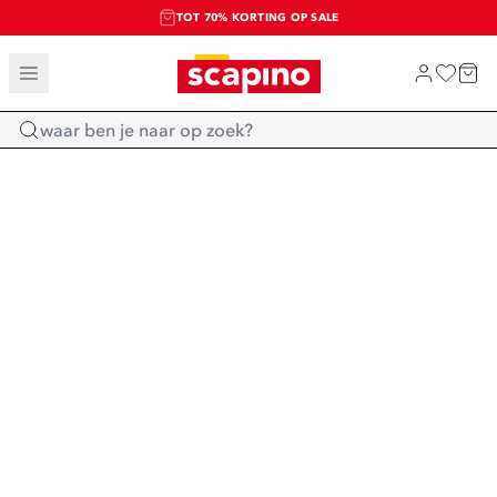
TOT 70% KORTING OP SALE
SALE: LAATSTE KANS!
SHOP NIEUW
Home