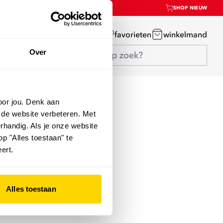
SHOP NIEUW
mijn account
favorieten
winkelmand
Over
oor jou. Denk aan
 de website verbeteren. Met
rhandig. Als je onze website
op "Alles toestaan" te
ert.
Alles toestaan