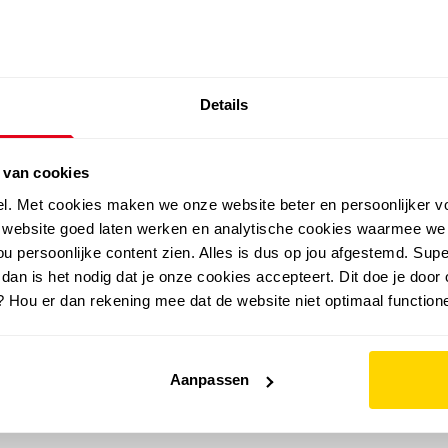
SALE: LAATSTE KANS!
Details
outdoor
zomer
merken
folder
sale
 van cookies
el. Met cookies maken we onze website beter en persoonlijker v
e website goed laten werken en analytische cookies waarmee we
u persoonlijke content zien. Alles is dus op jou afgestemd. Supe
 dan is het nodig dat je onze cookies accepteert. Dit doe je door 
? Hou er dan rekening mee dat de website niet optimaal functione
Aanpassen