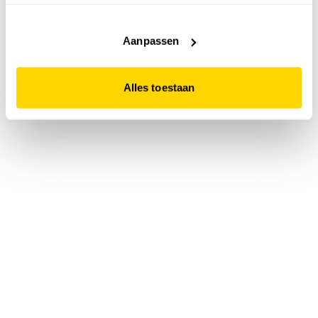
accepteert. Dit doe je door op "Alles toestaan" te klikken.
Liever geen cookies? Hou er dan rekening mee dat de
website niet optimaal functioneert.
Aanpassen
Alles toestaan