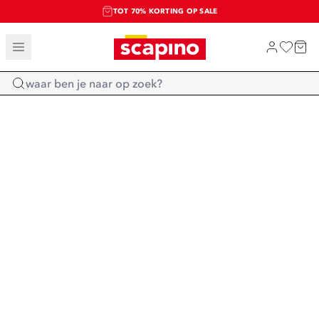
TOT 70% KORTING OP SALE
SALE: LAATSTE KANS!
SHOP NIEUW
Home