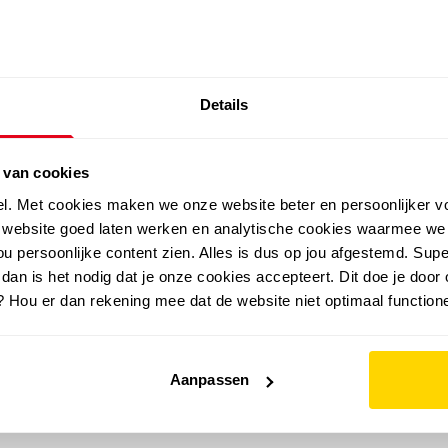
SALE: LAATSTE KANS!
Details
outdoor
zomer
merken
folder
sale
 van cookies
el. Met cookies maken we onze website beter en persoonlijker v
e website goed laten werken en analytische cookies waarmee we
u persoonlijke content zien. Alles is dus op jou afgestemd. Supe
 dan is het nodig dat je onze cookies accepteert. Dit doe je door 
? Hou er dan rekening mee dat de website niet optimaal functione
Aanpassen