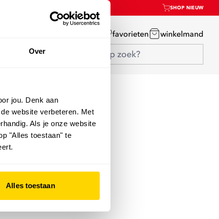
SHOP NIEUW
mijn account
favorieten
winkelmand
Over
oor jou. Denk aan
 de website verbeteren. Met
rhandig. Als je onze website
op "Alles toestaan" te
ert.
Alles toestaan