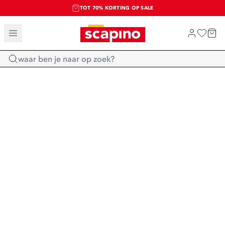
TOT 70% KORTING OP SALE
SALE: LAATSTE KANS!
SHOP NIEUW
Home