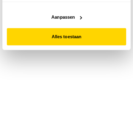
accepteert. Dit doe je door op "Alles toestaan" te klikken.
Liever geen cookies? Hou er dan rekening mee dat de
website niet optimaal functioneert.
Aanpassen
Alles toestaan