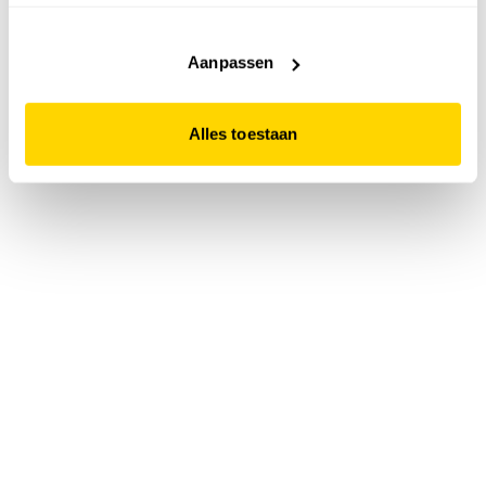
accepteert. Dit doe je door op "Alles toestaan" te klikken.
Liever geen cookies? Hou er dan rekening mee dat de
website niet optimaal functioneert.
Aanpassen
Alles toestaan