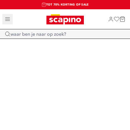
TOT 70% KORTING OP SALE
SALE: LAATSTE KANS!
SHOP NIEUW
Home