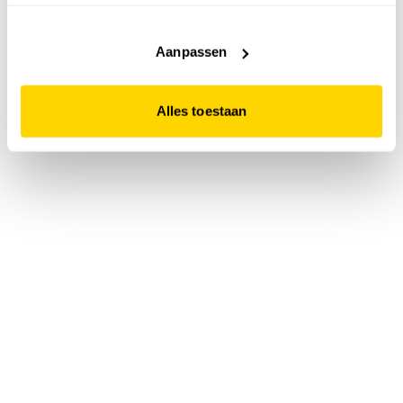
accepteert. Dit doe je door op "Alles toestaan" te klikken.
Liever geen cookies? Hou er dan rekening mee dat de
website niet optimaal functioneert.
Aanpassen
Alles toestaan