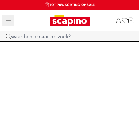
TOT 70% KORTING OP SALE
SALE: LAATSTE KANS!
SHOP NIEUW
Home