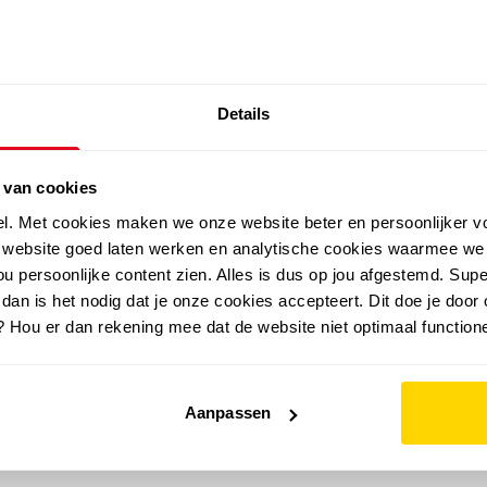
SALE: LAATSTE KANS!
Details
outdoor
zomer
merken
folder
sale
 van cookies
el. Met cookies maken we onze website beter en persoonlijker v
e website goed laten werken en analytische cookies waarmee we
u persoonlijke content zien. Alles is dus op jou afgestemd. Supe
 dan is het nodig dat je onze cookies accepteert. Dit doe je door 
? Hou er dan rekening mee dat de website niet optimaal functione
Aanpassen