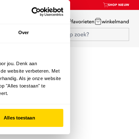
SHOP NIEUW
mijn account
favorieten
winkelmand
Over
oor jou. Denk aan
 de website verbeteren. Met
rhandig. Als je onze website
op "Alles toestaan" te
ert.
Alles toestaan