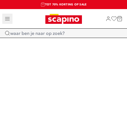
TOT 70% KORTING OP SALE
SALE: LAATSTE KANS!
SHOP NIEUW
Home