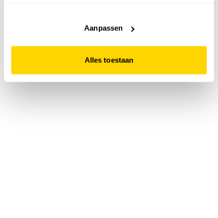
accepteert. Dit doe je door op "Alles toestaan" te klikken.
Liever geen cookies? Hou er dan rekening mee dat de
website niet optimaal functioneert.
Aanpassen
Alles toestaan