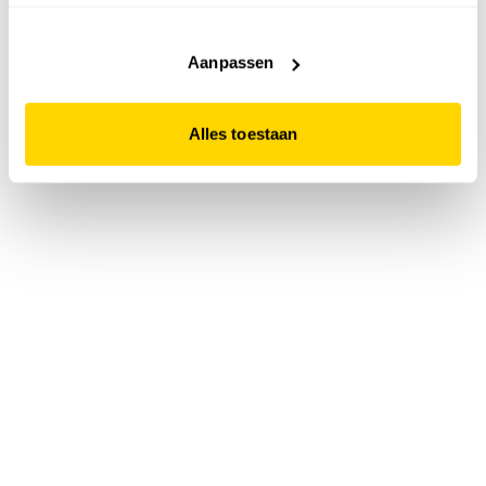
accepteert. Dit doe je door op "Alles toestaan" te klikken.
Liever geen cookies? Hou er dan rekening mee dat de
website niet optimaal functioneert.
Aanpassen
Alles toestaan