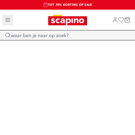
TOT 70% KORTING OP SALE
SALE: LAATSTE KANS!
SHOP NIEUW
Home