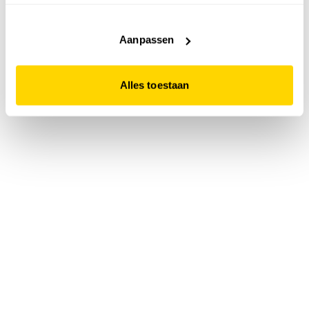
accepteert. Dit doe je door op "Alles toestaan" te klikken.
Liever geen cookies? Hou er dan rekening mee dat de
website niet optimaal functioneert.
Aanpassen
Alles toestaan