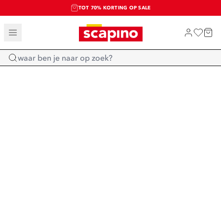
TOT 70% KORTING OP SALE
SALE: LAATSTE KANS!
SHOP NIEUW
Home