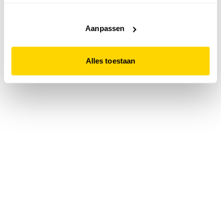
accepteert. Dit doe je door op "Alles toestaan" te klikken.
Liever geen cookies? Hou er dan rekening mee dat de
website niet optimaal functioneert.
Aanpassen
Alles toestaan