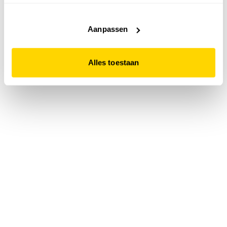
accepteert. Dit doe je door op "Alles toestaan" te klikken.
Liever geen cookies? Hou er dan rekening mee dat de
website niet optimaal functioneert.
Aanpassen
Alles toestaan