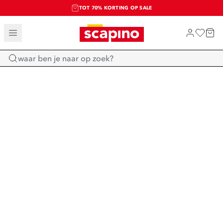
TOT 70% KORTING OP SALE
SALE: LAATSTE KANS!
SHOP NIEUW
Home