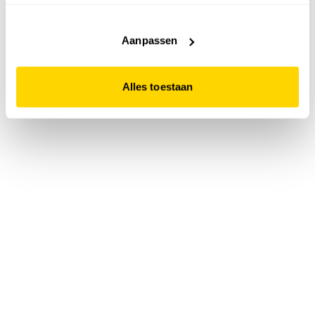
accepteert. Dit doe je door op "Alles toestaan" te klikken.
Liever geen cookies? Hou er dan rekening mee dat de
website niet optimaal functioneert.
Aanpassen
Alles toestaan