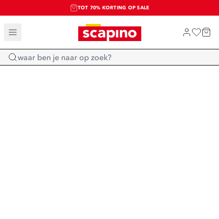
TOT 70% KORTING OP SALE
SALE: LAATSTE KANS!
SHOP NIEUW
Home