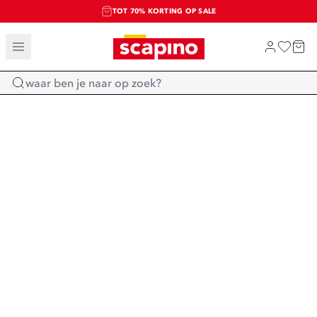
TOT 70% KORTING OP SALE
SALE: LAATSTE KANS!
SHOP NIEUW
Home