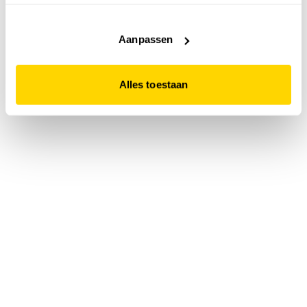
accepteert. Dit doe je door op "Alles toestaan" te klikken.
Liever geen cookies? Hou er dan rekening mee dat de
website niet optimaal functioneert.
Aanpassen
Alles toestaan