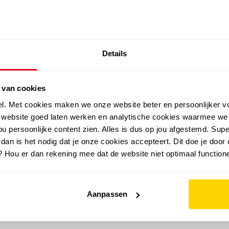
SALE: LAATSTE KANS!
Details
outdoor
zomer
merken
folder
sale
 van cookies
el. Met cookies maken we onze website beter en persoonlijker v
e website goed laten werken en analytische cookies waarmee we
u persoonlijke content zien. Alles is dus op jou afgestemd. Supe
 dan is het nodig dat je onze cookies accepteert. Dit doe je door 
? Hou er dan rekening mee dat de website niet optimaal functione
Aanpassen