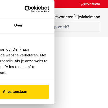
SHOP NIEUW
mijn account
favorieten
winkelmand
Over
oor jou. Denk aan
 de website verbeteren. Met
rhandig. Als je onze website
op "Alles toestaan" te
ert.
Alles toestaan