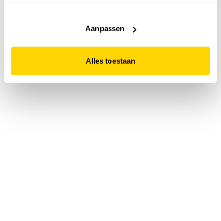
accepteert. Dit doe je door op "Alles toestaan" te klikken.
Liever geen cookies? Hou er dan rekening mee dat de
website niet optimaal functioneert.
Aanpassen
Alles toestaan