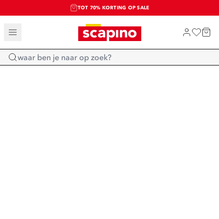
TOT 70% KORTING OP SALE
SALE: LAATSTE KANS!
SHOP NIEUW
Home