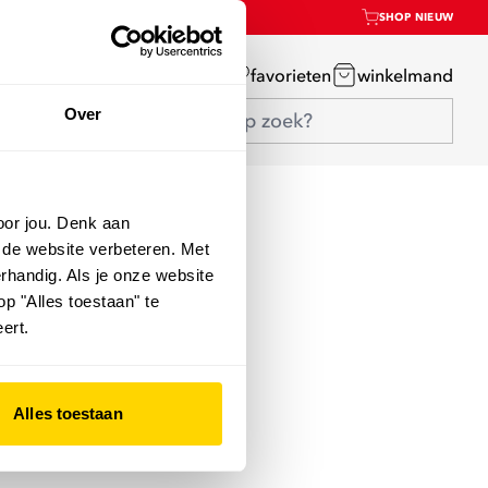
SHOP NIEUW
mijn account
favorieten
winkelmand
Over
oor jou. Denk aan
 de website verbeteren. Met
rhandig. Als je onze website
op "Alles toestaan" te
ert.
Alles toestaan