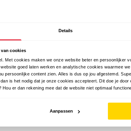
SALE: LAATSTE KANS!
Details
outdoor
zomer
merken
folder
sale
 van cookies
el. Met cookies maken we onze website beter en persoonlijker v
e website goed laten werken en analytische cookies waarmee we
u persoonlijke content zien. Alles is dus op jou afgestemd. Supe
 dan is het nodig dat je onze cookies accepteert. Dit doe je door 
? Hou er dan rekening mee dat de website niet optimaal functione
Aanpassen