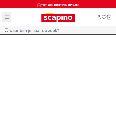
TOT 70% KORTING OP SALE
SALE: LAATSTE KANS!
SHOP NIEUW
Home