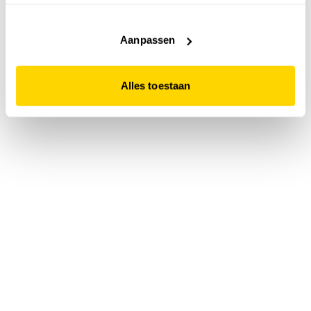
accepteert. Dit doe je door op "Alles toestaan" te klikken.
Liever geen cookies? Hou er dan rekening mee dat de
website niet optimaal functioneert.
Aanpassen
Alles toestaan