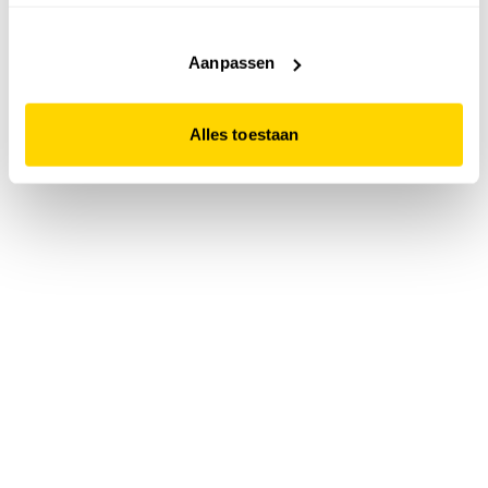
accepteert. Dit doe je door op "Alles toestaan" te klikken.
Liever geen cookies? Hou er dan rekening mee dat de
website niet optimaal functioneert.
Aanpassen
Alles toestaan