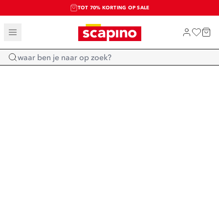
TOT 70% KORTING OP SALE
SALE: LAATSTE KANS!
SHOP NIEUW
Home